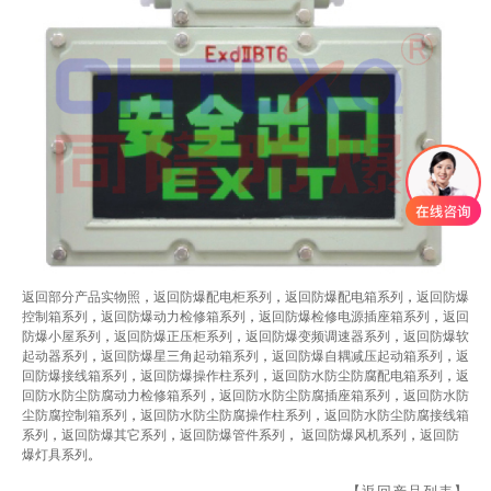
返回部分产品实物照
，
返回防爆配电柜系列
，
返
回防
爆配电箱系列
，
返回防爆
控制箱系列
，
返回防爆动力检修箱系列
，
返回防爆检修电源插座箱系列
，
返回
防爆小屋系列
，
返回防爆正压柜系列
，
返回防爆变频调速器系列
，
返回防爆软
起动器系列
，
返回防爆星三角起动箱系列
，
返回防爆自耦减压起动箱系列
，
返
回防爆接线箱系列
，
返回防爆操作柱系列
，
返回防水防尘防腐配电箱系列
，
返
回防水防尘防腐动力检修箱系列
，
返回防水防尘防腐插座箱系列
，
返回防水防
尘防腐控制箱系列
，
返回防水防尘防腐操作柱系列
，
返回防水防尘防腐接线箱
系列
，
返回防爆其它系列
，
返回防爆管件系列
，
返回防爆风机系列
，
返回防
爆灯具系列
。